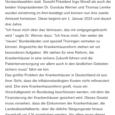
Vorstandswahlen statt. Sowohl Präsident Ingo Morell als auch die
beiden Vizepräsidenten Dr. Gundula Werner und Thomas Lemke
wurden einstimmig im Amt bestätigt und können nun ihre zweite
Amtszeit fortsetzen. Diese beginnt am 1. Januar 2024 und dauert
drei Jahre.
"Ich freue mich über das Vertrauen, das mir entgegengebracht
wird." sagte Dr. Werner dazu. "Ich freue mich, hier weiter die
"neuen" Bundesländer und speziell Thüringen vertreten zu
können. Angesichts der Krankenhausreform stehen wir vor
besonderen Aufgaben. Wir stehen für eine Reform, die
Krankenhäuser in eine sichere Zukunft führen und die
Patientenversorgung vor allem auch in den ländlichen Gebieten
sichern muss" fährt sie fort.
Das größte Problem der Krankenhäuser in Deutschland ist aus
ihrer Sicht, dass die inflationsbedingten Kosten nicht refinanziert
sind. Ehe eine Krankenhausreform greift, muss ein
Vorschaltgesetz im Bundestag beschlossen werden, mit dem die
Finanzierung der Krankenhäuser gesichert wird. Dieses Gesetz
muss vorsehen, dass die Einkommen der Krankenhäuser, die
Landesbasisfallwerte, über die übliche Steigungsrate hinaus
dauerhaft um 4 % angehoben werden. Vor allem muss dieses