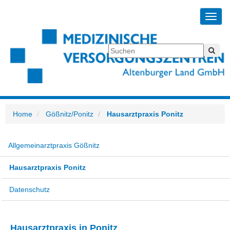
Toggl
navig
Home
Gößnitz/Ponitz
Hausarztpraxis Ponitz
Allgemeinarztpraxis Gößnitz
Hausarztpraxis Ponitz
Datenschutz
Hausarztpraxis in Ponitz